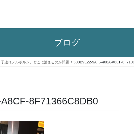
ブログ
ン旅行記４：子連れメルボルン、どこに泊まるのか問題
588B9E22-9AF6-408A-A8CF-8F71
-A8CF-8F71366C8DB0