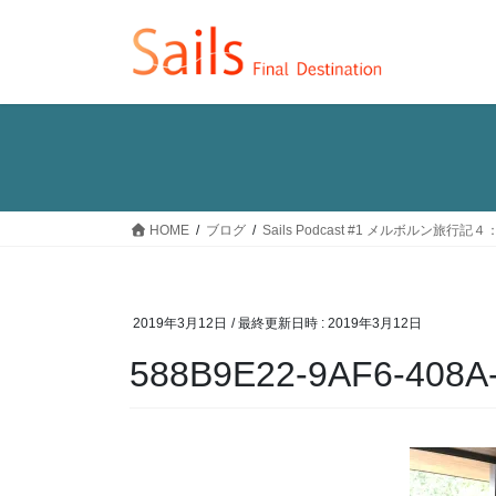
コ
ナ
ン
ビ
テ
ゲ
ン
ー
ツ
シ
へ
ョ
ス
ン
キ
に
ッ
移
HOME
ブログ
Sails Podcast #1 メルボル
プ
動
2019年3月12日
/ 最終更新日時 :
2019年3月12日
588B9E22-9AF6-408A