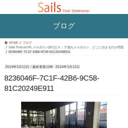
コ
ナ
ン
ビ
テ
ゲ
ン
ー
ブログ
ツ
シ
へ
ョ
ス
ン
HOME
ブログ
キ
に
Sails Podcast #1 メルボルン旅行記４：子連れメルボルン、どこに泊まるのか問題
ッ
移
8236046F-7C1F-42B6-9C58-81C20249E911
プ
動
2019年3月12日
/ 最終更新日時 :
2019年3月12日
8236046F-7C1F-42B6-9C58-
81C20249E911