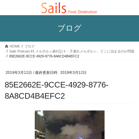
コ
ナ
ン
ビ
テ
ゲ
ン
ー
ブログ
ツ
シ
へ
ョ
ス
ン
HOME
ブログ
キ
に
Sails Podcast #1 メルボルン旅行記４：子連れメルボルン、どこに泊まるのか問題
ッ
移
85E2662E-9CCE-4929-8776-8A8CD4B4EFC2
プ
動
2019年3月12日
/ 最終更新日時 :
2019年3月12日
85E2662E-9CCE-4929-8776-
8A8CD4B4EFC2