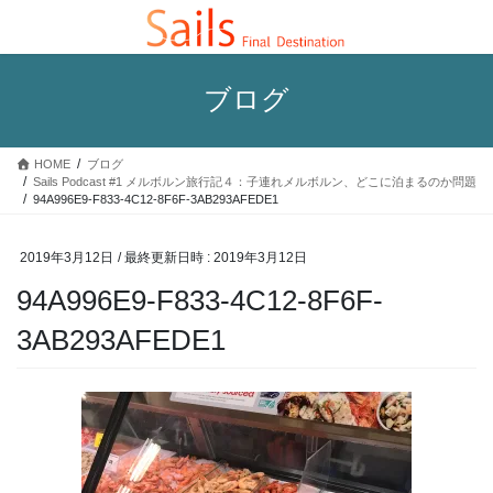
コ
ナ
ン
ビ
テ
ゲ
ン
ー
ブログ
ツ
シ
へ
ョ
ス
ン
HOME
ブログ
キ
に
Sails Podcast #1 メルボルン旅行記４：子連れメルボルン、どこに泊まるのか問題
ッ
移
94A996E9-F833-4C12-8F6F-3AB293AFEDE1
プ
動
2019年3月12日
/ 最終更新日時 :
2019年3月12日
94A996E9-F833-4C12-8F6F-
3AB293AFEDE1