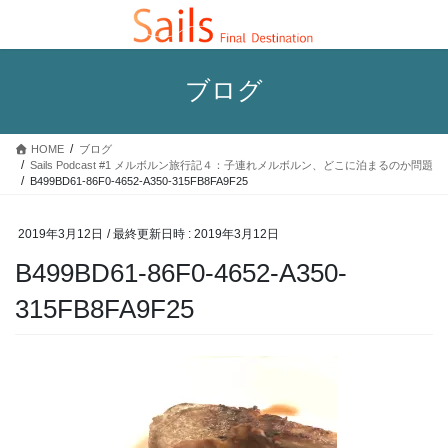
コ
ナ
ン
ビ
テ
ゲ
ン
ー
ブログ
ツ
シ
へ
ョ
ス
ン
HOME
ブログ
キ
に
Sails Podcast #1 メルボルン旅行記４：子連れメルボルン、どこに泊まるのか問題
ッ
移
B499BD61-86F0-4652-A350-315FB8FA9F25
プ
動
2019年3月12日
/ 最終更新日時 :
2019年3月12日
B499BD61-86F0-4652-A350-
315FB8FA9F25