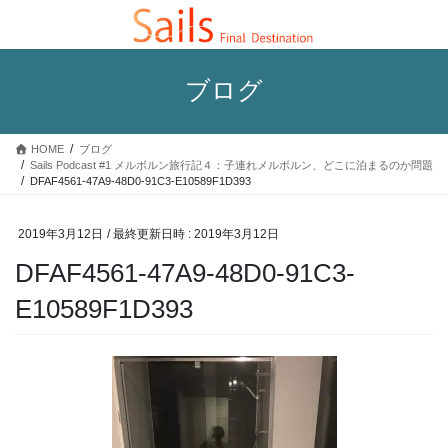
コ
ナ
ン
ビ
テ
ゲ
ン
ー
ブログ
ツ
シ
へ
ョ
ス
ン
HOME
ブログ
キ
に
Sails Podcast #1 メルボルン旅行記４：子連れメルボルン、どこに泊まるのか問題
ッ
移
DFAF4561-47A9-48D0-91C3-E10589F1D393
プ
動
2019年3月12日
/ 最終更新日時 :
2019年3月12日
DFAF4561-47A9-48D0-91C3-
E10589F1D393