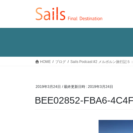
コ
ナ
ン
ビ
テ
ゲ
ン
ー
ツ
シ
へ
ョ
ス
ン
キ
に
ッ
移
HOME
ブログ
Sails Podcast #2 メルボルン
プ
動
2019年3月24日
/ 最終更新日時 :
2019年3月24日
BEE02852-FBA6-4C4