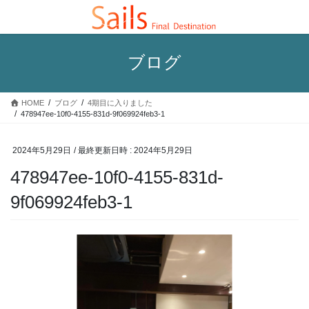
コ
ナ
ン
ビ
テ
ゲ
ン
ー
ブログ
ツ
シ
へ
ョ
ス
ン
HOME
ブログ
4期目に入りました
キ
に
478947ee-10f0-4155-831d-9f069924feb3-1
ッ
移
プ
動
2024年5月29日
/ 最終更新日時 :
2024年5月29日
478947ee-10f0-4155-831d-
9f069924feb3-1