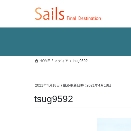
コ
ナ
ン
ビ
テ
ゲ
ン
ー
ツ
シ
へ
ョ
ス
ン
キ
に
ッ
移
HOME
メディア
tsug9592
プ
動
2021年4月18日
/ 最終更新日時 :
2021年4月18日
tsug9592