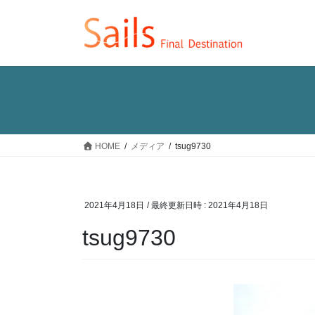
コ
ナ
ン
ビ
テ
ゲ
ン
ー
ツ
シ
へ
ョ
ス
ン
キ
に
ッ
移
HOME
メディア
tsug9730
プ
動
2021年4月18日
/ 最終更新日時 :
2021年4月18日
tsug9730