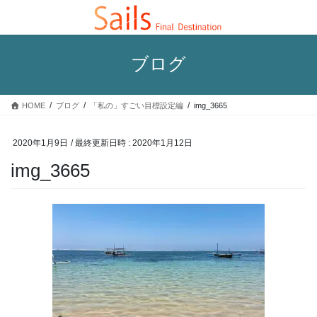
コ
ナ
ン
ビ
テ
ゲ
ン
ー
ブログ
ツ
シ
へ
ョ
ス
ン
HOME
ブログ
「私の」すごい目標設定編
img_3665
キ
に
ッ
移
プ
動
2020年1月9日
/ 最終更新日時 :
2020年1月12日
img_3665