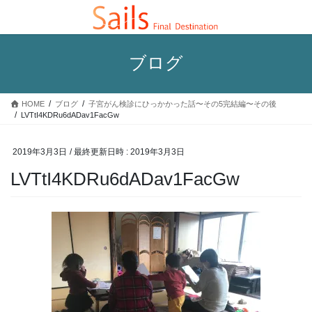
コ
ナ
ン
ビ
テ
ゲ
ン
ー
ブログ
ツ
シ
へ
ョ
ス
ン
HOME
ブログ
子宮がん検診にひっかかった話〜その5完結編〜その後
キ
に
LVTtI4KDRu6dADav1FacGw
ッ
移
プ
動
2019年3月3日
/ 最終更新日時 :
2019年3月3日
LVTtI4KDRu6dADav1FacGw