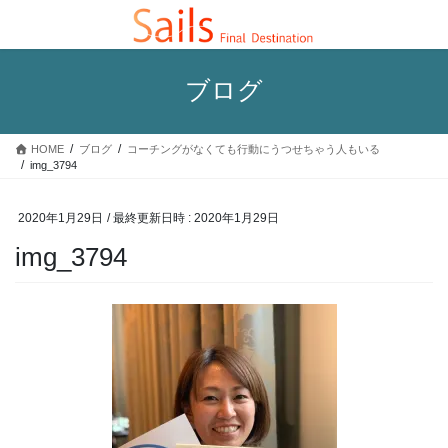
コ
ナ
ン
ビ
テ
ゲ
ン
ー
ブログ
ツ
シ
へ
ョ
ス
ン
HOME
ブログ
コーチングがなくても行動にうつせちゃう人もいる
キ
に
img_3794
ッ
移
プ
動
2020年1月29日
/ 最終更新日時 :
2020年1月29日
img_3794