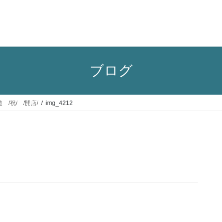
ブログ
/祝/ /開店/
img_4212