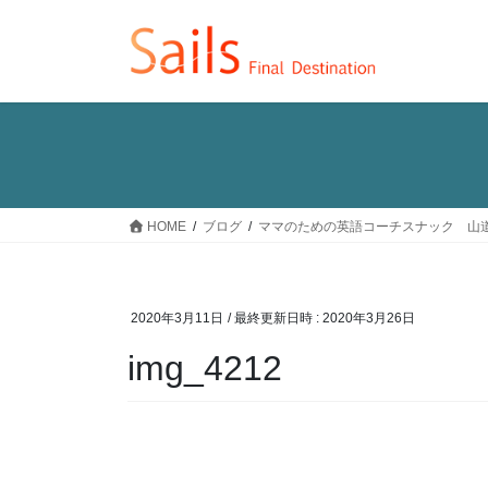
コ
ナ
ン
ビ
テ
ゲ
ン
ー
ツ
シ
へ
ョ
ス
ン
キ
に
ッ
移
HOME
ブログ
ママのための英語コーチスナック 山道 
プ
動
2020年3月11日
/ 最終更新日時 :
2020年3月26日
img_4212