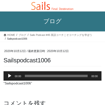
コ
ナ
ン
ビ
テ
ゲ
ン
ー
ブログ
ツ
シ
へ
ョ
ス
ン
HOME
ブログ
Sails Podcast #45 英語コーチこそコーチングを学ぼう
キ
に
Sailspodcast1006
ッ
移
プ
動
2020年10月12日
/ 最終更新日時 :
2020年10月12日
Sailspodcast1006
音
00:00
00:00
声
プ
“Sailspodcast1006”
レ
ー
ヤ
コメントを残す
ー