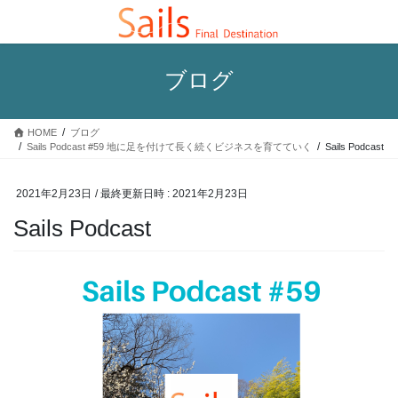
コ
ナ
ン
ビ
テ
ゲ
ン
ー
ブログ
ツ
シ
へ
ョ
ス
ン
HOME
ブログ
キ
に
Sails Podcast #59 地に足を付けて長く続くビジネスを育てていく
Sails Podcast
ッ
移
プ
動
2021年2月23日
/ 最終更新日時 :
2021年2月23日
Sails Podcast