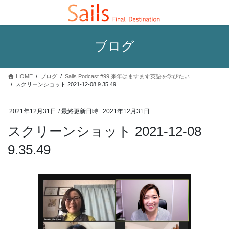
コ
ナ
ン
ビ
テ
ゲ
ン
ー
ブログ
ツ
シ
へ
ョ
ス
ン
HOME
ブログ
Sails Podcast #99 来年はますます英語を学びたい
キ
に
スクリーンショット 2021-12-08 9.35.49
ッ
移
プ
動
2021年12月31日
/ 最終更新日時 :
2021年12月31日
スクリーンショット 2021-12-08
9.35.49