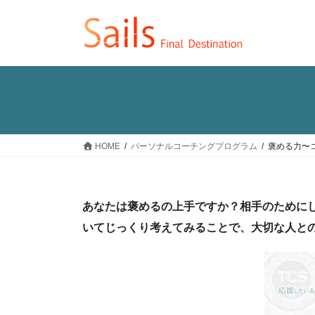
コ
ナ
ン
ビ
テ
ゲ
ン
ー
ツ
シ
へ
ョ
ス
ン
キ
に
ッ
移
HOME
パーソナルコーチングプログラム
褒める力〜
プ
動
あなたは褒めるの上手ですか？相手のために
いてじっくり考えてみることで、大切な人と