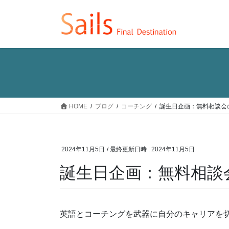
コ
ナ
ン
ビ
テ
ゲ
ン
ー
ツ
シ
へ
ョ
ス
ン
キ
に
ッ
移
HOME
ブログ
コーチング
誕生日企画：無料相談会
プ
動
2024年11月5日
/ 最終更新日時 :
2024年11月5日
誕生日企画：無料相談
英語とコーチングを武器に自分のキャリアを