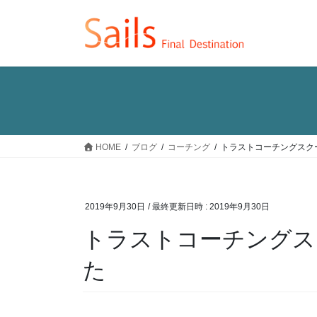
コ
ナ
ン
ビ
テ
ゲ
ン
ー
ツ
シ
へ
ョ
ス
ン
キ
に
ッ
移
HOME
ブログ
コーチング
トラストコーチングスク
プ
動
2019年9月30日
/ 最終更新日時 :
2019年9月30日
トラストコーチングス
た