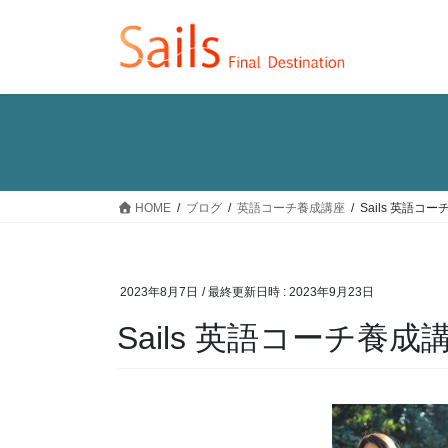
コ
ナ
ン
ビ
テ
ゲ
ン
ー
ツ
シ
へ
ョ
ス
ン
キ
に
ッ
移
HOME
ブログ
英語コーチ養成講座
Sails 英語
プ
動
2023年8月7日
/ 最終更新日時 :
2023年9月23日
Sails 英語コーチ